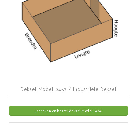
Toevoegen aan wenslijst
Deksel Model 0453 / Industriële Deksel
Bereken en bestel deksel Model 0454