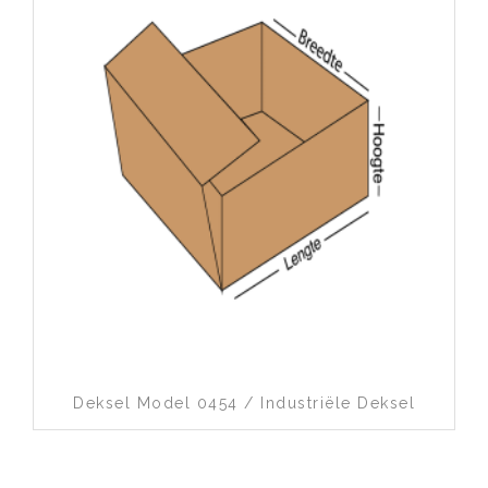
Toevoegen aan wenslijst
Deksel Model 0454 / Industriële Deksel