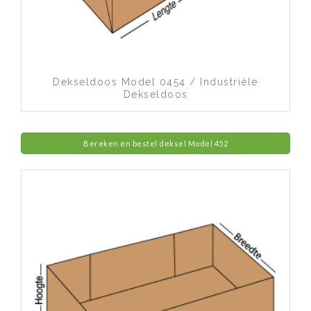
Toevoegen aan wenslijst
Dekseldoos Model 0454 / Industriële
Dekseldoos
Bereken en bestel deksel Model 452