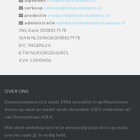
algemeen
info@dozenstampers.nl
verkoop
verkoop@dozenstampers.nl
productie
productie@dozenstampers.nl
administratie
administratie@dozenstampers.nl
ING Bank 0008827978
IBAN NL33INGB0008827978
BIC INGBNL2A
BTW NL850650562B01
KVK 52890406
OVER ONS
Dozenstampers.nl is sinds 1986 specialist in golfkartonnen
dozen op maat en maakt sinds december 2025 onderdeel uit
van Doosopmaat.nl B.V.
Met deze webshop bestel je eenvoudig jouw doos op maat,
precies zoals jij ’m nodig hebt.