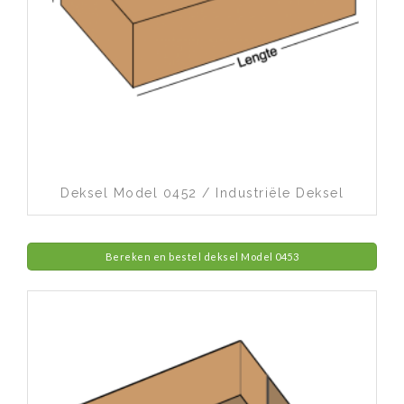
Toevoegen aan wenslijst
Deksel Model 0452 / Industriële Deksel
Bereken en bestel deksel Model 0453