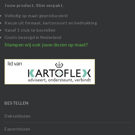
Jouw product. Slim verpakt.
Volledig op maat geproduceerd
Keuze uit formaat, kartonsoort en bedrukking
Vanaf 1 stuk te bestellen
Gratis bezorgd in Nederland
Stampen wij ook jouw dozen op maat?
BESTELLEN
Dekseldozen
Exportdozen