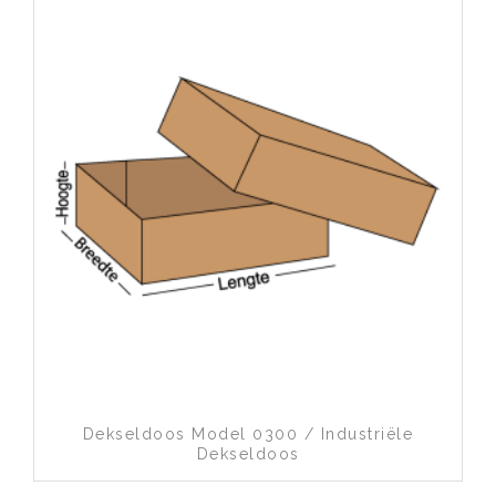
exportdoos model
0411
0203
schilderijdoos model
0412
Toevoegen aan wenslijst
Dekseldoos Model 0300 / Industriële
Dekseldoos