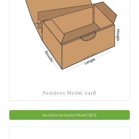
Toevoegen aan wenslijst
Postdoos Model 0418
Bereken en bestel Model 0215