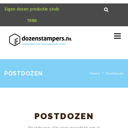
Eigen dozen productie sinds
1986
onderdeel van
doosopmaat.nl
dozen
bestellen
doos categorieën
POSTDOZEN
Home
/
Postdozen
informatie
vouwdozen
karton adviseur
leveringen
kartonnen platen
doos maat inmeten
vouwdoos model
standaard postdozen
over ons
wikkeldozen
bezorging
kartonkwaliteiten
0200
kartonplaat model
restpartij dozen
contact
POSTDOZEN
postdozen
je dozen op voorraad
0110
schilderijdoos model
keuze voor
vouwdoos model
account
dekseldozen
offerte
0401
postdoos model
dozenstampers
transport
0201
kartonplaat model
Postdozen zijn zeer geschikt om je