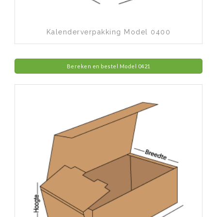
Toevoegen aan wenslijst
Kalenderverpakking Model 0400
Bereken en bestel Model 0421