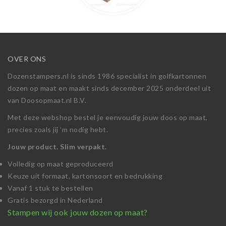
OVER ONS
Dozenstampers.nl is sinds 1986 specialist in golfkartonnen
dozen op maat en maakt sinds december 2025 onderdeel uit
van Doosopmaat.nl B.V.
Met deze webshop bestel je eenvoudig jouw doos op maat,
precies zoals jij ’m nodig hebt.
Jouw product. Slim verpakt.
Volledig op maat geproduceerd
Keuze uit formaat, kartonsoort en bedrukking
Vanaf 1 stuk te bestellen
Gratis bezorgd in Nederland
Stampen wij ook jouw dozen op maat?