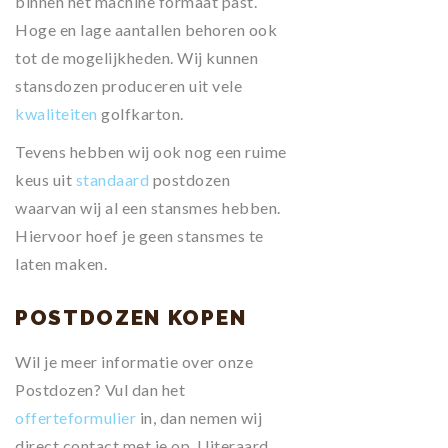
binnen het machine formaat past.
Hoge en lage aantallen behoren ook
tot de mogelijkheden. Wij kunnen
stansdozen produceren uit vele
kwaliteiten
golfkarton.
Tevens hebben wij ook nog een ruime
keus uit
standaard
postdozen
waarvan wij al een stansmes hebben.
Hiervoor hoef je geen stansmes te
laten maken.
POSTDOZEN KOPEN
Wil je meer informatie over onze
Postdozen? Vul dan het
offerteformulier
in, dan nemen wij
direct contact met je op. Uiteraard