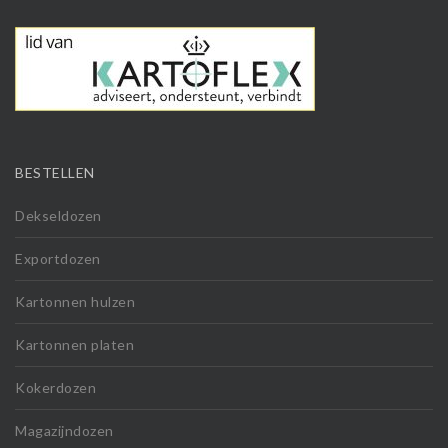
BESTELLEN
Dekseldozen
Exportdozen
Kartonnen hulzen
Kartonnen platen
Kokerdozen
Magazijndozen