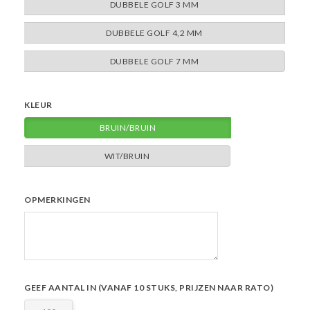
DUBBELE GOLF 3 MM
DUBBELE GOLF 4,2 MM
DUBBELE GOLF 7 MM
KLEUR
BRUIN/BRUIN
WIT/BRUIN
OPMERKINGEN
GEEF AANTAL IN (VANAF 10 STUKS, PRIJZEN NAAR RATO)