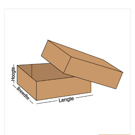
kokerdozen
contact
offerte bedrukte
0418
dekseldoos model
0914
schilderijdoos model
milieu
vouwdoos model
magazijndozen
vouwdozen
mijn account
0300
kokerdoos model
0402
postdoos model
0202
kartonplaat model
model doos kiezen
exportdozen
0200
magazijnbak model
route
verlanglijst
0421
dekseldoos model
0951
bufferdoos model
vouwdoos model
modellenboek
stansdozen
0200
exportplaat model
0320
kokerdoos model
winkelwagen
0403
postdoos model
0203
kartonplaat model
ontwerp
palletdozen
0110
stansdoos model
0201
magazijnbak model
0426
dekseldoos model
afrekenen
0970
boekverpakking
opleiding
tussenleg/afdekvellen
0330
palletdoos model
0435
exportdoos model
0454
kokerdoos model
model 0404
postdoos model
proefmodellen
vakverdeling
0200
tussenlegvel model
0200
stansdoos model
0202
0427
deksel model 0452
wikkeldoos model
stappenplan calculatie
kartonnen hulzen
0110
vakverdeling model
0422
palletdoos model
exportdoos model
kokerdoos model
0409
kalenderdoos model
deksel model 0453
tips
verhuisdozen
0930
kartonhuls model
0201
afdekvel model 0951
0201
stansdoos model
0203
0400
wikkeldoos model
deksel model 0454
vacatures
0501
verhuisdoos model
0423
pallethoek model
exportdoos model
0410
klepdoos model
veel gestelde vragen
0201
0970
0202
0215
wikkeldoos model