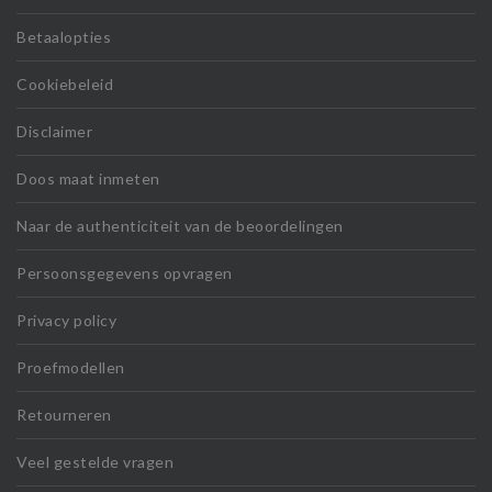
Betaalopties
Cookiebeleid
Disclaimer
Doos maat inmeten
Naar de authenticiteit van de beoordelingen
Persoonsgegevens opvragen
Privacy policy
Proefmodellen
Retourneren
Veel gestelde vragen