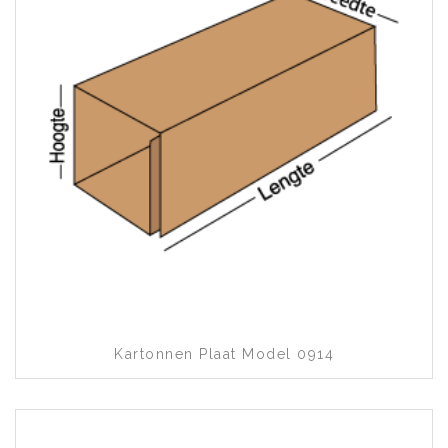
Toevoegen aan wenslijst
Kartonnen Plaat Model 0914