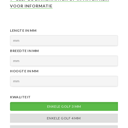
VOOR INFORMATIE
LENGTE IN MM
BREEDTE IN MM
HOOGTE IN MM
KWALITEIT
ENKELE GOLF 3 MM
ENKELE GOLF 4 MM