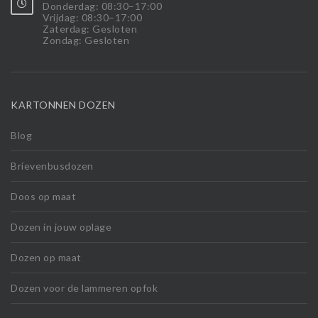
Donderdag: 08:30–17:00
Vrijdag: 08:30–17:00
Zaterdag: Gesloten
Zondag: Gesloten
KARTONNEN DOZEN
Blog
Brievenbusdozen
Doos op maat
Dozen in jouw oplage
Dozen op maat
Dozen voor de lammeren opfok