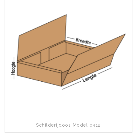
Toevoegen aan wenslijst
Schilderijdoos Model 0412