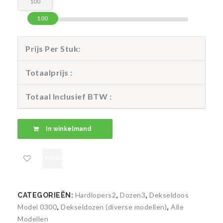
100
Prijs Per Stuk:
Totaalprijs :
Totaal Inclusief BTW :
VERGELIJK
Hardlopers2
Dozen3
Dekseldoos
CATEGORIEËN:
,
,
Toevoegen
Model 0300
Dekseldozen (diverse modellen)
Alle
,
,
aan
Modellen