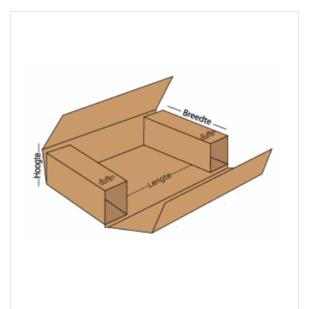
Toevoegen aan wenslijst