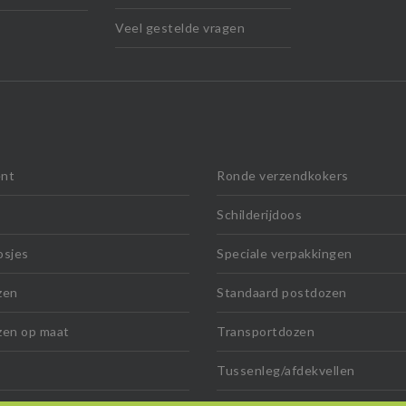
Veel gestelde vragen
nt
Ronde verzendkokers
Schilderijdoos
osjes
Speciale verpakkingen
zen
Standaard postdozen
zen op maat
Transportdozen
Tussenleg/afdekvellen