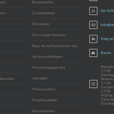
lzen
Betaalopties
06-524
ten
Cookiebeleid
Disclaimer
info@d
n
Doos maat inmeten
Volg on
Naar de authenticiteit van
Route
de beoordelingen
Maanda
Persoonsgegevens
17:00
Dinsdag
opvragen
ekvellen
Woensd
17:00
Donder
Privacy policy
17:00
Vrijdag
Zaterda
Proefmodellen
Zondag
Retourneren