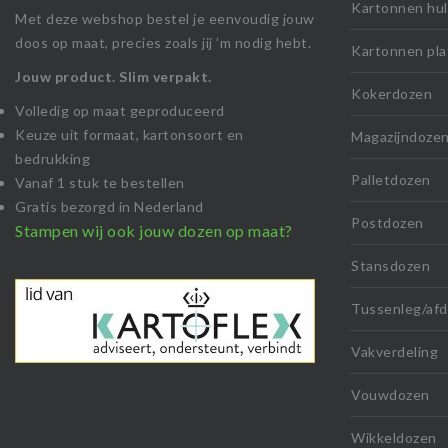
Kartonnen hu
Met deze webshop bestel je eenvoudig jouw
doos op maat, precies zoals jij ’m nodig hebt.
Kartonnen pla
Jouw product. Slim verpakt.
Kokerdozen
Volledig op maat geproduceerd
Keuze uit formaat, kartonsoort en
Magazijndoze
bedrukking
Palletdozen
Vanaf 1 stuk te bestellen
Gratis bezorgd in Nederland
Postdozen
Stampen wij ook jouw dozen op maat?
Stansdozen
Tussenleg/afd
Vakverdeling
Vouwdozen
Wikkeldozen