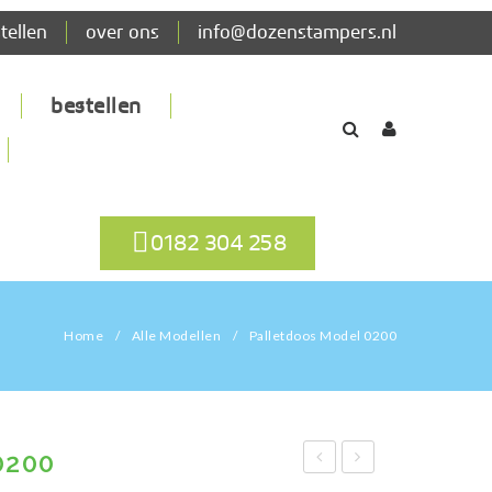
tellen
over ons
info@dozenstampers.nl
bestellen
0182 304 258
Home
/
Alle Modellen
/
Palletdoos Model 0200
0200
Model
Model