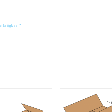
verkrijgbaar?
t