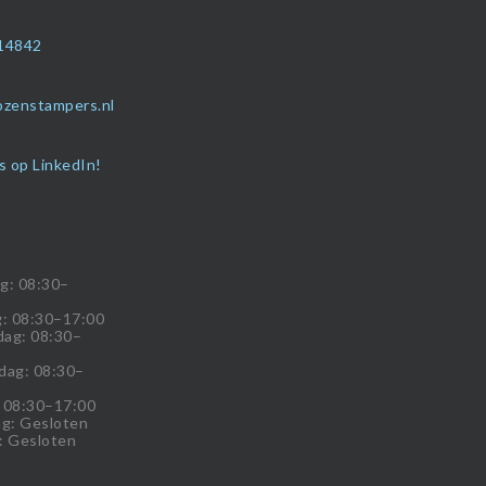
14842
ozenstampers.nl
s op LinkedIn!
g: 08:30–
: 08:30–17:00
ag: 08:30–
dag: 08:30–
: 08:30–17:00
g: Gesloten
: Gesloten