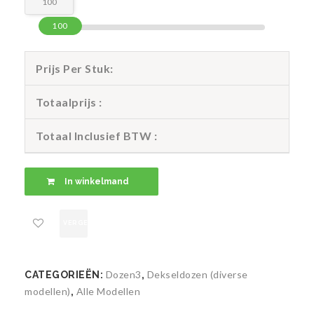
100
Prijs Per Stuk:
Totaalprijs :
Totaal Inclusief BTW :
VERGELIJK
Dozen3
Dekseldozen (diverse
CATEGORIEËN:
,
Toevoegen
modellen)
Alle Modellen
,
aan