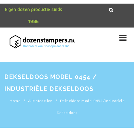
Eigen dozen productie sinds
1986
onderdeel van
doosopmaat.nl
dozen
bestellen
doos categorieën
DEKSELDOOS MODEL 0454 /
informatie
vouwdozen
karton adviseur
INDUSTRIËLE DEKSELDOOS
leveringen
kartonnen platen
doos maat inmeten
vouwdoos model
standaard postdozen
Home
/
Alle Modellen
/
Dekseldoos Model 0454 / Industriële
over ons
wikkeldozen
bezorging
kartonkwaliteiten
0200
kartonplaat model
restpartij dozen
Dekseldoos
contact
postdozen
je dozen op voorraad
0110
schilderijdoos model
keuze voor
vouwdoos model
account
dekseldozen
offerte
0401
postdoos model
dozenstampers
transport
0201
kartonplaat model