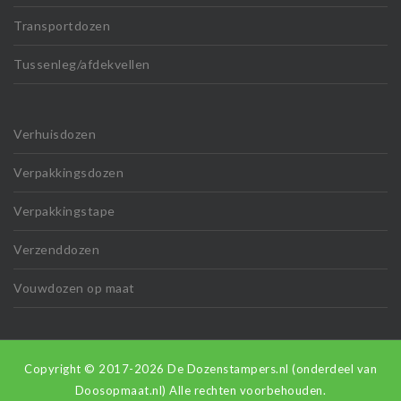
Transportdozen
Tussenleg/afdekvellen
Verhuisdozen
Verpakkingsdozen
Verpakkingstape
Verzenddozen
Vouwdozen op maat
Copyright © 2017-2026 De Dozenstampers.nl (onderdeel van
Doosopmaat.nl) Alle rechten voorbehouden.