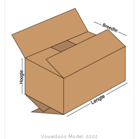
Toevoegen aan wenslijst
Vouwdoos Model 0202