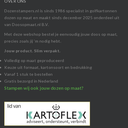
OVER ONS
Dozenstampers.nl is sinds 1986 specialist in golfkartonnen
dozen op maat en maakt sinds december 2025 onderdeel uit
van Doosopmaat.nl B.V.
Met deze webshop bestel je eenvoudig jouw doos op maat,
precies zoals jij ’m nodig hebt.
Jouw product. Slim verpakt.
Volledig op maat geproduceerd
Keuze uit formaat, kartonsoort en bedrukking
Vanaf 1 stuk te bestellen
Gratis bezorgd in Nederland
Stampen wij ook jouw dozen op maat?