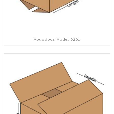
Toevoegen aan wenslijst
Vouwdoos Model 0201