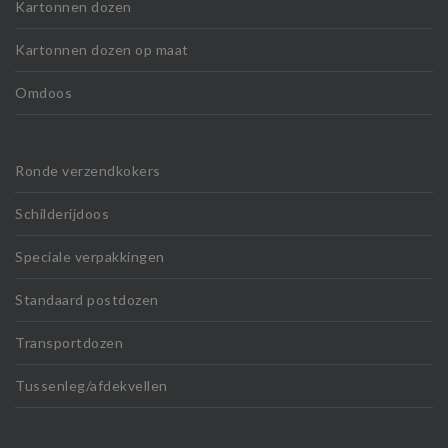
Kartonnen dozen
Kartonnen dozen op maat
Omdoos
Ronde verzendkokers
Schilderijdoos
Speciale verpakkingen
Standaard postdozen
Transportdozen
Tussenleg/afdekvellen