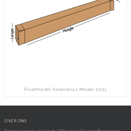
Toevoegen aan wenslijst
Proefmodel Kokerdoos Model 0201
OVER ONS
Dozenstampers.nl is sinds 1986 specialist in golfkartonnen