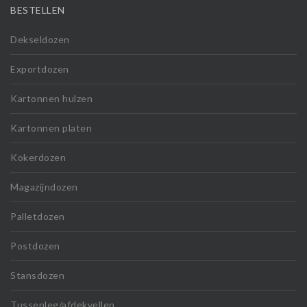
BESTELLEN
Dekseldozen
Exportdozen
Kartonnen hulzen
Kartonnen platen
Kokerdozen
Magazijndozen
Palletdozen
Postdozen
Stansdozen
Tussenleg/afdekvellen