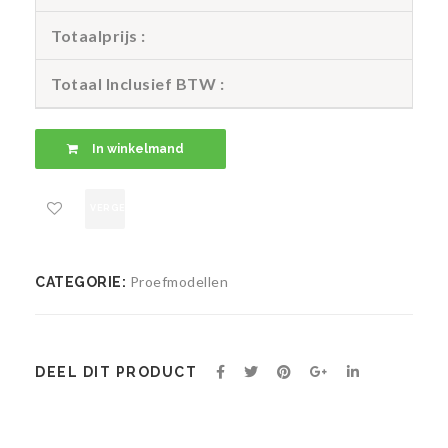
Totaalprijs :
Totaal Inclusief BTW :
VERGELIJK
Proefmodellen
CATEGORIE:
Toevoegen
aan
wenslijst
DEEL DIT PRODUCT