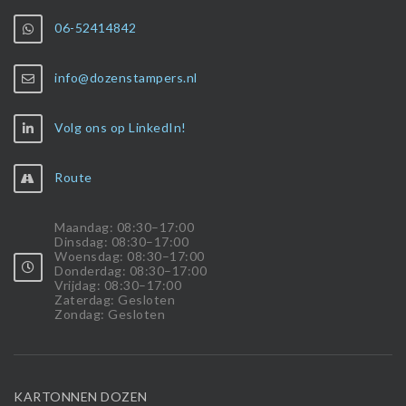
06-52414842
info@dozenstampers.nl
Volg ons op LinkedIn!
Route
Maandag: 08:30–17:00
Dinsdag: 08:30–17:00
Woensdag: 08:30–17:00
Donderdag: 08:30–17:00
Vrijdag: 08:30–17:00
Zaterdag: Gesloten
Zondag: Gesloten
KARTONNEN DOZEN