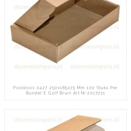
Toevoegen aan wenslijst
Postdoos 0427 250x185x75 Mm 100 Stuks Per
Bundel E Golf Bruin Art.nr.2017011