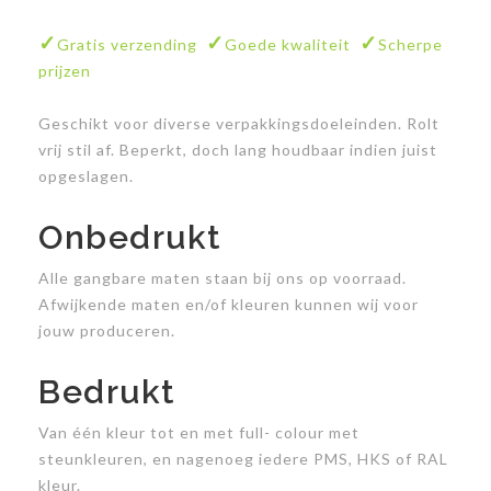
Tape
Tape
exportdoos model
0411
✓
✓
✓
Gratis verzending
Goede kwaliteit
Scherpe
prijzen
0203
schilderijdoos model
0412
Geschikt voor diverse verpakkingsdoeleinden. Rolt
vrij stil af. Beperkt, doch lang houdbaar indien juist
opgeslagen.
Onbedrukt
Alle gangbare maten staan bij ons op voorraad.
Afwijkende maten en/of kleuren kunnen wij voor
jouw produceren.
Bedrukt
Van één kleur tot en met full- colour met
steunkleuren, en nagenoeg iedere PMS, HKS of RAL
kleur.