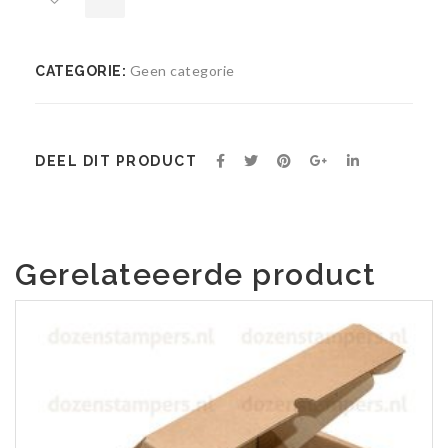
Geen categorie
CATEGORIE:
Toevoegen
aan
wenslijst
DEEL DIT PRODUCT
Gerelateeerde product