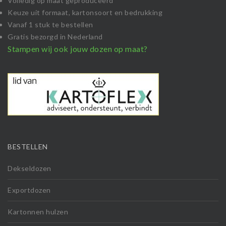
Volledig op maat geproduceerd
Keuze uit formaat, kartonsoort en bedrukking
Vanaf 1 stuk te bestellen
Gratis bezorgd in Nederland
Stampen wij ook jouw dozen op maat?
BESTELLEN
Dekseldozen
Exportdozen
Kartonnen hulzen