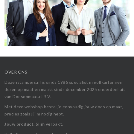
OVER ONS
Dozenstampers.nl is sinds 1986 specialist in golfkartonnen
dozen op maat en maakt sinds december 2025 onderdeel uit
van Doosopmaat.nl B.V.
Met deze webshop bestel je eenvoudig jouw doos op maat,
precies zoals jij ’m nodig hebt.
Jouw product. Slim verpakt.