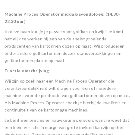
kokerdozen
contact
offerte bedrukte
0418
dekseldoos model
0914
schilderijdoos model
milieu
vouwdoos model
Machine Proces Operator middag/avondploeg. (14.30-
magazijndozen
22.30 uur)
vouwdozen
mijn account
0300
kokerdoos model
0402
postdoos model
0202
kartonplaat model
model doos kiezen
In deze baan kun je je passie voor golfkarton kwijt! Je komt
exportdozen
0200
magazijnbak model
route
verlanglijst
0421
dekseldoos model
0951
bufferdoos model
vouwdoos model
modellenboek
namelijk te werken bij een van de snelst groeiende
stansdozen
0200
exportplaat model
0320
kokerdoos model
producenten van kartonnen dozen op maat. Wij produceren
winkelwagen
0403
postdoos model
0203
kartonplaat model
ontwerp
onder andere golfkartonnen dozen, stansverpakkingen en
palletdozen
0110
stansdoos model
0201
magazijnbak model
0426
dekseldoos model
afrekenen
0970
boekverpakking
opleiding
golfkartonnen platen op maat
tussenleg/afdekvellen
0330
palletdoos model
0435
exportdoos model
0454
kokerdoos model
model 0404
postdoos model
Functie omschrijving
proefmodellen
Wij zijn op zoek naar een Machine Proces Operator die
vakverdeling
0200
tussenlegvel model
0200
stansdoos model
0202
0427
deksel model 0452
wikkeldoos model
stappenplan calculatie
verantwoordelijkheid wilt dragen voor één of meerdere
kartonnen hulzen
0110
vakverdeling model
0422
palletdoos model
exportdoos model
kokerdoos model
0409
kalenderdoos model
deksel model 0453
machines voor de productie van golfkartonnen dozen op maat.
tips
Als Machine Proces Operator check je hierbij de kwaliteit en
verhuisdozen
0930
kartonhuls model
0201
afdekvel model 0951
0201
stansdoos model
0203
0400
wikkeldoos model
deksel model 0454
vacatures
continuïteit van de kartonnage machines.
0501
verhuisdoos model
0423
pallethoek model
exportdoos model
0410
klepdoos model
Je bent een precies en nauwkeurig persoon, want je weet dat
veel gestelde vragen
een klein verschil in marge van grote invloed kan zijn op het
0201
0970
0202
0215
wikkeldoos model
eindproduct. Tevens ben je verantwoordelijk voor het