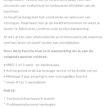
uitvoeren van onderhoud en ombouwen/afstellen van de
exportdoos model
0411
machines
0203
schilderijdoos model
Je houdt je bezig met het voorkomen en oplossen van
storingen. Daarnaast ken je de kwaliteitsnormen en weet je
0412
dozen te fabriceren conform onze productieplanning.
Al met al een zeer afwisselende en interessante job waarin je
veel kan leren en jezelf verder kan ontwikkelen.
Voor deze functie kom je in aanmerking als je aan de
volgende punten voldoet:
• MBO 2 of 3 werk- en denkniveau.
• Achtergrond in de kartonnage sector of techniek sector
• Minimaal 3 jaar ervaring in een soortgelijke functie
* Geen 8 tot 5 mentaliteit
Heb jij:
* Technisch/mechanisch inzicht
* Probleemoplossend vermogen