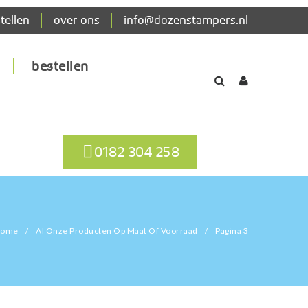
tellen
over ons
info@dozenstampers.nl
bestellen
0182 304 258
ome
/
Al Onze Producten Op Maat Of Voorraad
/
Pagina 3