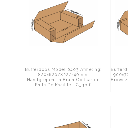
Toevoegen aan wenslijst
Bufferdoos Model 0403 Afmeting:
Buffer
820×620/x22/-40mm.
900×7
Handgrepen, In Bruin Golfkarton
Brown/
En In De Kwaliteit C_golf.