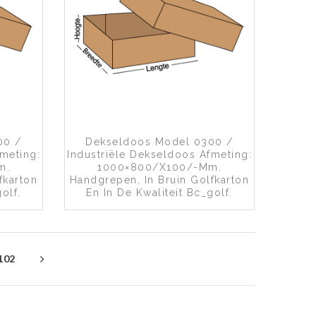
an wenslijst
Toevoegen aan wenslijst
00 /
Dekseldoos Model 0300 /
meting:
Industriële Dekseldoos Afmeting:
m.
1000×800/x100/-Mm.
fkarton
Handgrepen, In Bruin Golfkarton
olf.
En In De Kwaliteit Bc_golf.
102