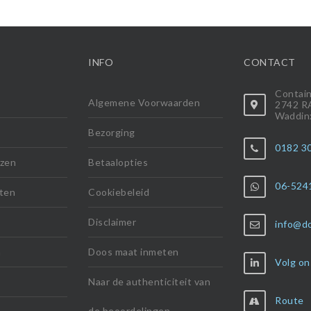
INFO
CONTACT
Contai
Algemene Voorwaarden
2742 R
Waddin
Bezorging
0182 3
lzen
Betaalopties
06-524
ten
Cookiebeleid
Disclaimer
info@d
n
Doos maat inmeten
Volg on
Naar de authenticiteit van
Route
de beoordelingen