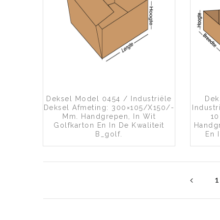
Toevoegen aan wenslijst
Deksel Model 0454 / Industriële
Dek
Deksel Afmeting: 300×105/x150/-
Indust
Mm. Handgrepen, In Wit
1
Golfkarton En In De Kwaliteit
Handgr
B_golf.
En 
1