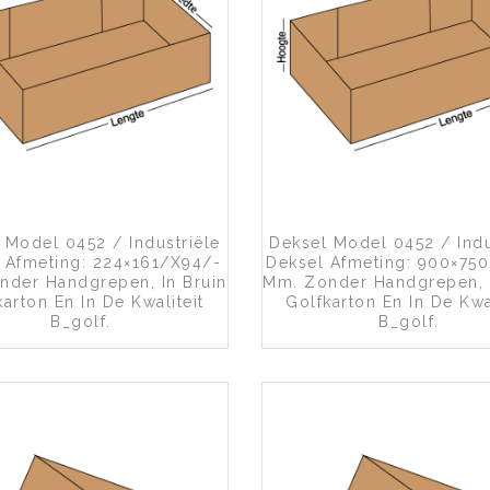
Toevoegen aan wenslijst
Toevoegen a
 Model 0452 / Industriële
Deksel Model 0452 / Indu
 Afmeting: 224×161/x94/-
Deksel Afmeting: 900×75
nder Handgrepen, In Bruin
Mm. Zonder Handgrepen, I
karton En In De Kwaliteit
Golfkarton En In De Kwal
B_golf.
B_golf.