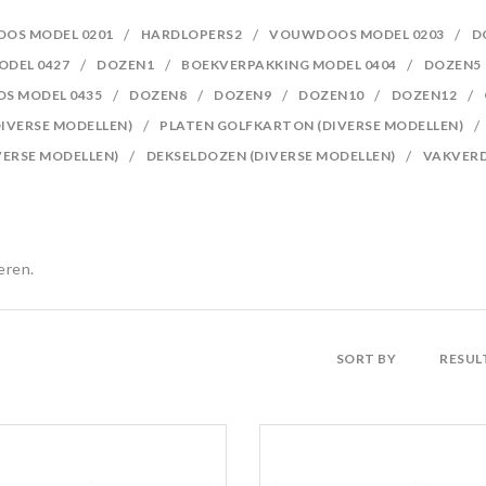
OS MODEL 0201
HARDLOPERS2
VOUWDOOS MODEL 0203
D
DEL 0427
DOZEN1
BOEKVERPAKKING MODEL 0404
DOZEN5
S MODEL 0435
DOZEN8
DOZEN9
DOZEN10
DOZEN12
IVERSE MODELLEN)
PLATEN GOLFKARTON (DIVERSE MODELLEN)
ERSE MODELLEN)
DEKSELDOZEN (DIVERSE MODELLEN)
VAKVERD
eren.
SORT BY
RESUL