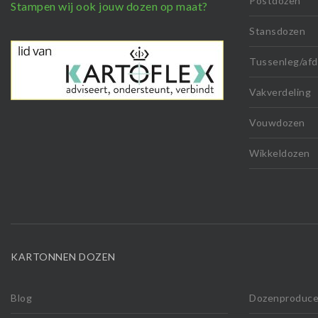
Postdozen
Stampen wij ook jouw dozen op maat?
Stansdozen
Tussenleg/afd
Vakverdeling
Vouwdozen
Wikkeldozen
KARTONNEN DOZEN
Blog
Dozenproduce