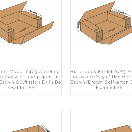
Toevoegen aan wenslijst
Toevoegen a
doos Model 0403 Afmeting:
Bufferdoos Model 0403 Af
00/x250/ Handgrepen, In
900×700/x250/ Handgrep
brown Golfkarton En In De
Brown/brown Golfkarton E
Kwaliteit EE.
Kwaliteit EE.