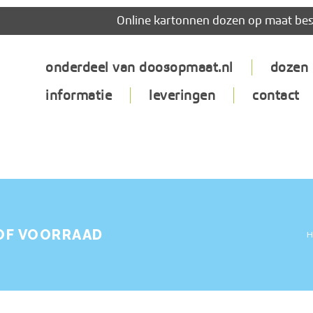
Online kartonnen dozen op maat bes
onderdeel van doosopmaat.nl
dozen
informatie
leveringen
contact
OF VOORRAAD
H