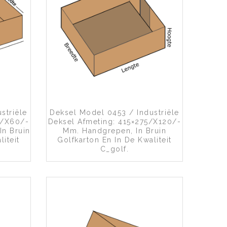
an wenslijst
Toevoegen aan wenslijst
striële
Deksel Model 0453 / Industriële
0/x60/-
Deksel Afmeting: 415×275/x120/-
n Bruin
Mm. Handgrepen, In Bruin
iteit
Golfkarton En In De Kwaliteit
C_golf.