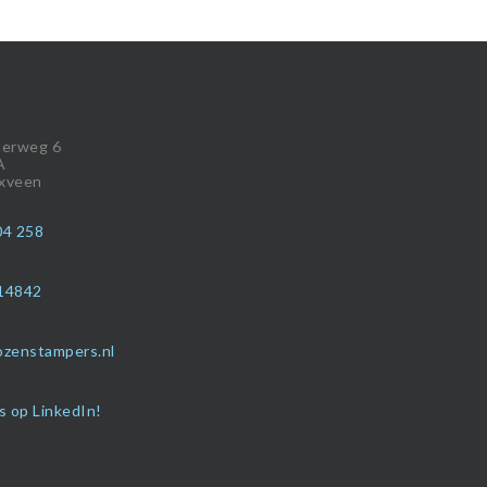
nerweg 6
A
xveen
04 258
14842
ozenstampers.nl
s op LinkedIn!