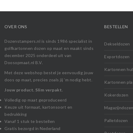
OVER ONS
BESTELLEN
Dozenstampers.nl is sinds 1986 specialist in
Dekseldozen
golfkartonnen dozen op maat en maakt sinds
december 2025 onderdeel uit van
Exportdozen
Doosopmaat.nl B.V.
Kartonnen hu
Met deze webshop bestel je eenvoudig jouw
doos op maat, precies zoals jij ’m nodig hebt.
Kartonnen pla
Jouw product. Slim verpakt.
Kokerdozen
Volledig op maat geproduceerd
Keuze uit formaat, kartonsoort en
Magazijndoze
bedrukking
Palletdozen
Vanaf 1 stuk te bestellen
Gratis bezorgd in Nederland