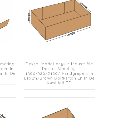
an wenslijst
Toevoegen aan wenslijst
meting:
Deksel Model 0452 / Industriële
en, In
Deksel Afmeting:
n In De
1300×920/x120/ Handgrepen, In
Brown/brown Golfkarton En In De
Kwaliteit EE.