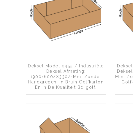
Toevoegen aan wenslijst
Deksel Model 0452 / Industriële
Deksel
Deksel Afmeting:
Deksel
1900×600/x330/-Mm. Zonder
Mm. Zo
Handgrepen, In Bruin Golfkarton
Golf
En In De Kwaliteit Bc_golf.