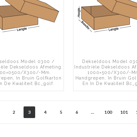
Toevoegen aan wenslijst
Toevoegen a
seldoos Model 0300 /
Dekseldoos Model 03
riële Dekseldoos Afmeting:
Industriële Dekseldoos Af
000×0500/x300/-Mm.
1000×500/x300/-M
epen, In Bruin Golfkarton
Handgrepen, In Bruin Gol
In De Kwaliteit Bc_golf.
En In De Kwaliteit Bc_g
2
3
4
5
6
…
100
101